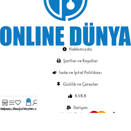
Hakkımızda
Şartlar ve Koşullar
İade ve İptal Politikası
Gizlilik ve Çerezler
K.V.K.K
0
İletişim
Mağaza
Kenar çubuğu
Favoriler
Sepet
Hesabım