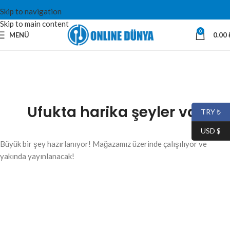
Skip to navigation
Skip to main content
0
MENÜ
0.00
Ufukta harika şeyler var
TRY ₺
USD $
Büyük bir şey hazırlanıyor! Mağazamız üzerinde çalışılıyor ve
yakında yayınlanacak!