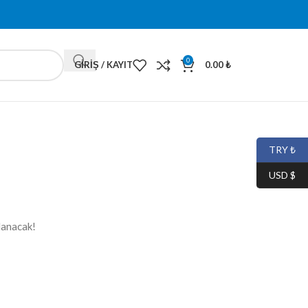
0
GIRIŞ / KAYIT
0.00
₺
TRY ₺
USD $
lanacak!