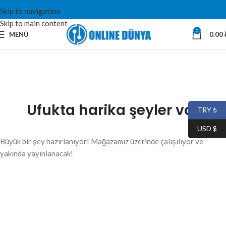
Skip to navigation
Skip to main content
0
MENÜ
0.00
Ufukta harika şeyler var
TRY ₺
USD $
Büyük bir şey hazırlanıyor! Mağazamız üzerinde çalışılıyor ve
yakında yayınlanacak!