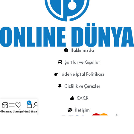
Hakkımızda
Şartlar ve Koşullar
İade ve İptal Politikası
Gizlilik ve Çerezler
K.V.K.K
0
İletişim
Mağaza
Kenar çubuğu
Favoriler
Sepet
Hesabım